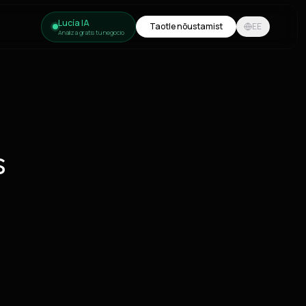
Lucía IA
Taotle nõustamist
EE
Analiza gratis tu negocio
s