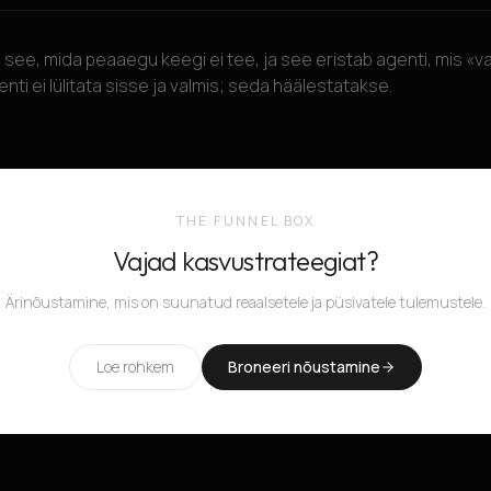
see, mida peaaegu keegi ei tee, ja see eristab agenti, mis «va
nti ei lülitata sisse ja valmis; seda häälestatakse.
THE FUNNEL BOX
Vajad kasvustrateegiat?
Ärinõustamine, mis on suunatud reaalsetele ja püsivatele tulemustele.
Loe rohkem
Broneeri nõustamine