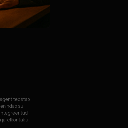
s agent teostab
teenindab su
integreeritud.
järelkontakti