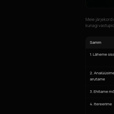
Meie järjekord 
kunagi vastupid
Samm
1. Läheme sis
2. Analüüsime
arutame
3. Ehitame m
4. Itereerime