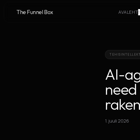
The Funnel Box
AVALEHT
TEHISINTELLEK
AI-ag
need 
rake
1. juuli 2026