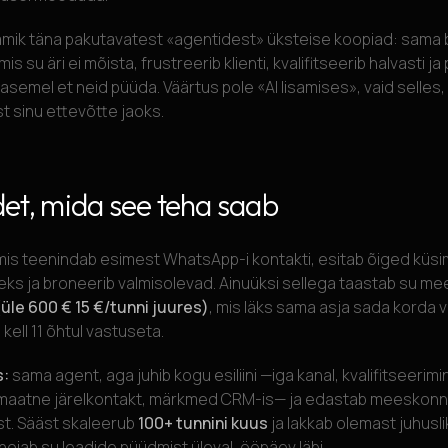
amik täna pakutavatest «agentidest» üksteise koopiad: sama b
is su äri ei mõista, frustreerib klienti, kvalifitseerib halvasti ja
 asemel et neid püüda. Väärtus pole «AI lisamises», vaid selles,
st sinu ettevõtte jaoks.
det, mida see teha saab
mis teenindab esimest WhatsApp-i kontakti, esitab õiged küs
seks ja broneerib valmisolevad. Ainuüksi sellega taastab su 
üle 600 € 15 €/tunni juures)
, mis läks sama asja sada korda v
 kell 11 õhtul vastuseta.
s:
sama agent, aga juhib kogu esiliini —iga kanal, kvalifitseerim
maatne järelkontakt, märkmed CRM-is— ja edastab meeskonnale
st. Sääst skaleerub
100+ tunnini kuus
ja lakkab olemast juhusli
hoiab su leadide püüdmist üleval, ööpäev läbi.