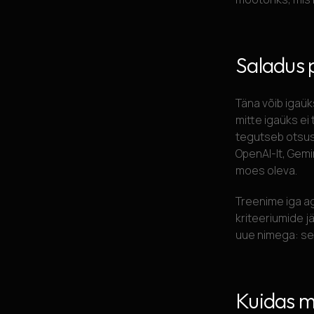
Saladus p
Täna võib igaük
mitte igaüks ei 
tegutseb otsus
OpenAI-lt, Gemi
moes oleva.
Treenime iga age
kriteeriumide j
uue nimega: see
Kuidas 