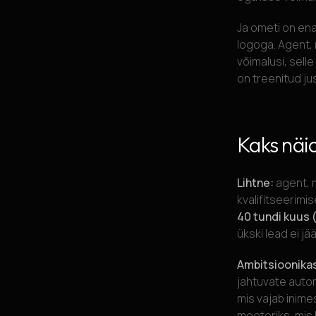
Ja ometi on en
logoga. Agent, m
võimalusi, selle
on treenitud ju
Kaks näi
Lihtne:
agent, 
kvalifitseerimi
40 tundi kuus (
ükski lead ei jää
Ambitsioonika
jahtuvate auto
mis vajab inime
mootoriks, mis 