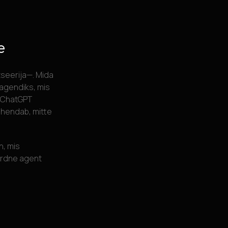
e
tseerija—. Mida
e agendiks, mis
 ChatGPT
lahendab, mitte
n, mis
dardne agent