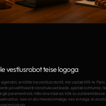
e vestlusrobot teise logoga
I-agendist, ei mõtle ma vestlusrobotit, mis vastab KKK-le. Päri
reerib ja kvalifitseerib sissetulevaid leade, ajastab kohtumisi, 
 järgib parameetreid, mille sina määrad, kõik su süsteemidesse 
atvastus: see on üks meeskonnaliige, kes ei maga, ei unusta 
lusel mööduda.