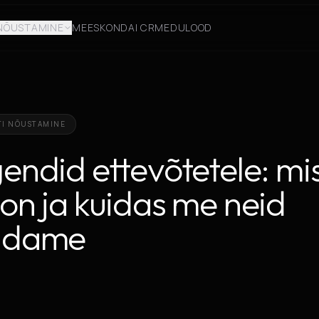
NÕUSTAMINE
MEESKOND
AI CRM
EDULOOD
TI NÕUSTAMINE
endid ettevõtetele: mi
on ja kuidas me neid
ndame