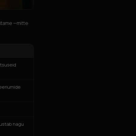
hitame —mitte
otsuseid
teeriumide
sustab nagu