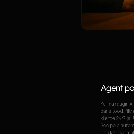
Agent pol
Kui ma räägin A
päris tööd: filt
kliente 24/7 ja
See pole automa
ega lase võima