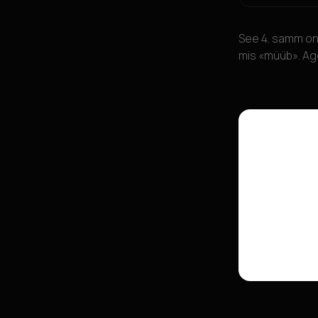
See 4. samm on 
mis «müüb». Age