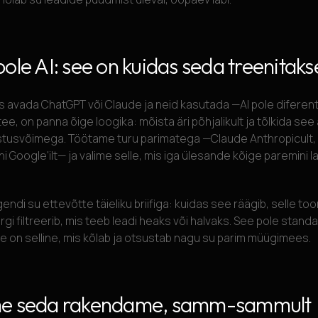
ole AI: see on kuidas seda treenitaks
s avada ChatGPT või Claude ja neid kasutada —AI pole diferen
tee, on panna õige loogika: mõista äri põhjalikult ja tõlkida se
tusvõimega. Töötame turu parimatega —Claude Anthropicult,
ni Google'ilt— ja valime selle, mis iga ülesande kõige paremini 
ndi su ettevõtte täieliku briifiga: kuidas see räägib, selle too
ärgi filtreerib, mis teeb leadi heaks või halvaks. See pole stan
 on selline, mis kõlab ja otsustab nagu su parim müügimees.
me seda rakendame, samm-sammult