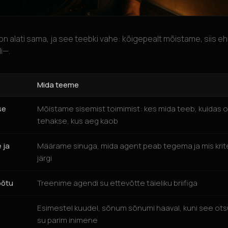
on alati sama, ja see teebki vahe: kõigepealt mõistame, siis e
i—.
Mida teeme
se
Mõistame sisemist toimimist: kes mida teeb, kuidas 
tehakse, kus aeg kaob
 ja
Määrame sinuga, mida agent peab tegema ja mis kri
järgi
õõtu
Treenime agendi su ettevõtte täieliku briifiga
Esimestel kuudel, sõnum sõnumi haaval, kuni see ot
su parim inimene