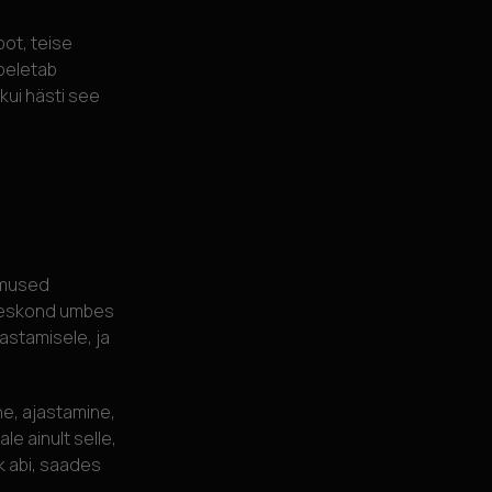
ot, teise
 peletab
 kui hästi see
imused
meeskond umbes
astamisele, ja
ine, ajastamine,
 ainult selle,
k abi, saades