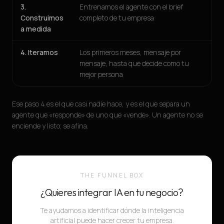
3.
Entrenamos el agente con el brief
Construimos
completo de tu empresa
a medida
4. Iteramos
Los primeros meses, mensaje por
mensaje, hasta que decide como tu
mejor persona
Ese paso 4 es el que casi nadie hace, y es el que separa un
agente que «responde» de uno que «vende». Un agente no se
enciende y listo; se afina.
THE FUNNEL BOX
¿Quieres integrar IA en tu negocio?
Te ayudamos a identificar dónde la inteligencia
artificial puede hacer crecer tu empresa.