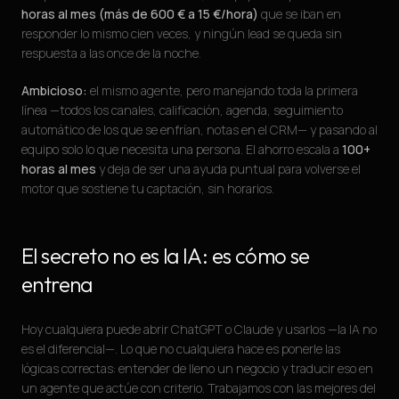
horas al mes (más de 600 € a 15 €/hora)
que se iban en
responder lo mismo cien veces, y ningún lead se queda sin
respuesta a las once de la noche.
Ambicioso:
el mismo agente, pero manejando toda la primera
línea —todos los canales, calificación, agenda, seguimiento
automático de los que se enfrían, notas en el CRM— y pasando al
equipo solo lo que necesita una persona. El ahorro escala a
100+
horas al mes
y deja de ser una ayuda puntual para volverse el
motor que sostiene tu captación, sin horarios.
El secreto no es la IA: es cómo se
entrena
Hoy cualquiera puede abrir ChatGPT o Claude y usarlos —la IA no
es el diferencial—. Lo que no cualquiera hace es ponerle las
lógicas correctas: entender de lleno un negocio y traducir eso en
un agente que actúe con criterio. Trabajamos con las mejores del