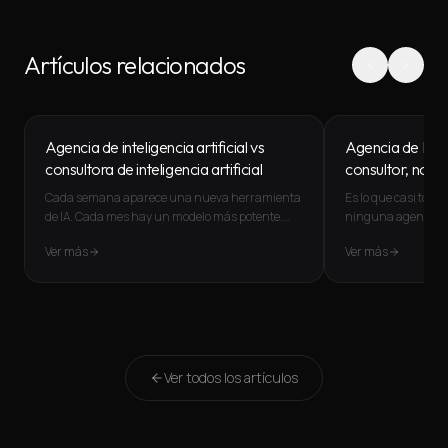
Artículos relacionados
Agencia de inteligencia artificial vs
Agencia de IA: 
consultora de inteligencia artificial
consultor, no 
Cada semana aparece una nueva herramienta
Es lo que casi todo 
de IA. Cada mes hay un modelo más potente.
ninguna agencia de
Cada trimestre cambian las práctica
...
preguntar una cos
Ver más
Ver más
Ver todos los artículos