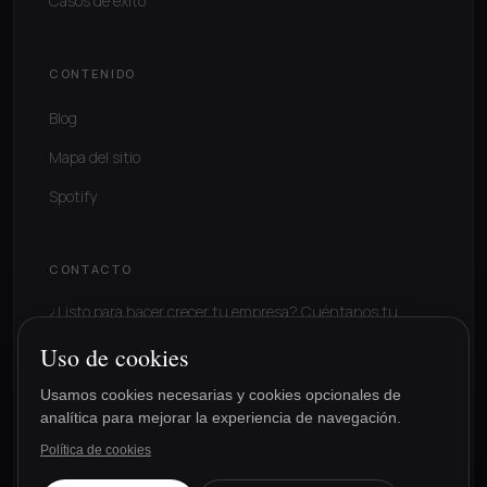
Casos de éxito
CONTENIDO
Blog
Mapa del sitio
Spotify
CONTACTO
¿Listo para hacer crecer tu empresa? Cuéntanos tu
situación.
Uso de cookies
Solicitar consultoría
Usamos cookies necesarias y cookies opcionales de
analítica para mejorar la experiencia de navegación.
Política de cookies
Lucía