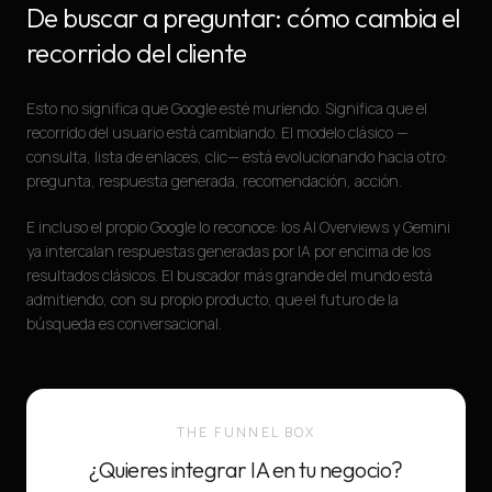
De buscar a preguntar: cómo cambia el
recorrido del cliente
Esto no significa que Google esté muriendo. Significa que el
recorrido del usuario está cambiando. El modelo clásico —
consulta, lista de enlaces, clic— está evolucionando hacia otro:
pregunta, respuesta generada, recomendación, acción.
E incluso el propio Google lo reconoce: los AI Overviews y Gemini
ya intercalan respuestas generadas por IA por encima de los
resultados clásicos. El buscador más grande del mundo está
admitiendo, con su propio producto, que el futuro de la
búsqueda es conversacional.
THE FUNNEL BOX
¿Quieres integrar IA en tu negocio?