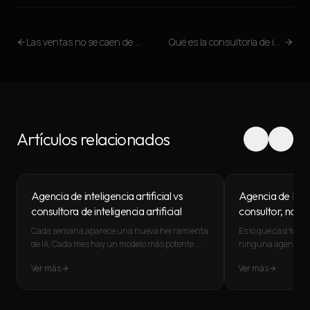
Las ventas no se caen de golpe: las pequeñas fugas que nadie está viendo
Qué es la consultoría de inteligencia artificial
Artículos relacionados
Agencia de inteligencia artificial vs
Agencia de IA: 
consultora de inteligencia artificial
consultor, no 
Cada semana aparece una nueva herramienta
Es lo que casi todo 
de IA. Cada mes hay un modelo más potente.
ninguna agencia de
Cada trimestre cambian las práctica
...
preguntar una cos
Ver más
Ver más