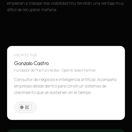
empiecen a trabajar esa visibilidad hoy tendrán una ventaja muy
difícil de recuperar mañana.
ESCRITO POR
Gonzalo Castro
Fundador de The Funnel Box · OpenAI Select Partner
Consultor de negocios e inteligencia artificial. Acompaño
empresas desde dentro para construir sistemas de
crecimiento que se sostienen en el tiempo.