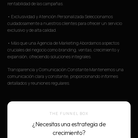
rentabilidad de las campañas.
• Exclusividad y Atención Personalizada:Seleccionamos
cuidadosamente a nuestros clientes para ofrecer un servicio
exclusivo y de alta calidad.
• Más que una Agencia de Marketing:Abordamos aspectos
cruciales del negocio como branding, ventas, crecimiento y
expansión, ofreciendo soluciones integrales.
Transparencia y Comunicación Constante:Mantenemos una
comunicación clara y constante, proporcionando informes
detallados y reuniones regulares.
THE FUNNEL BOX
¿Necesitas una estrategia de
crecimiento?