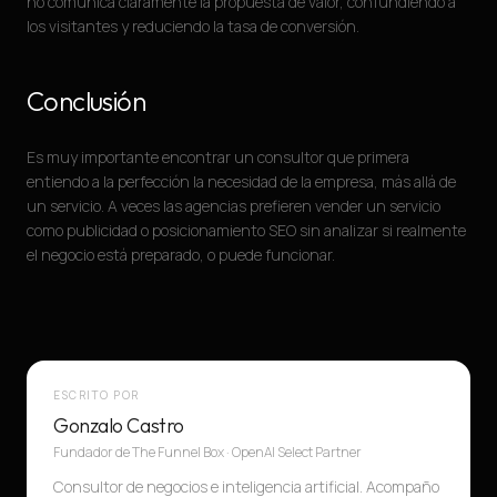
no comunica claramente la propuesta de valor, confundiendo a
los visitantes y reduciendo la tasa de conversión.
Conclusión
Es muy importante encontrar un consultor que primera
entiendo a la perfección la necesidad de la empresa, más allá de
un servicio. A veces las agencias prefieren vender un servicio
como publicidad o posicionamiento SEO sin analizar si realmente
el negocio está preparado, o puede funcionar.
ESCRITO POR
Gonzalo Castro
Fundador de The Funnel Box · OpenAI Select Partner
Consultor de negocios e inteligencia artificial. Acompaño