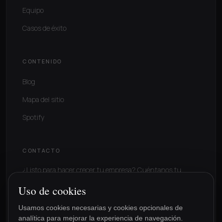
Equipo
Casos de éxito
CONTENIDO
Blog
Mapa del sitio
Spotify
CONTACTO
¿Listo para hacer crecer tu empresa? Cuéntanos tu
situación.
Uso de cookies
Solicitar consultoría
Usamos cookies necesarias y cookies opcionales de
analítica para mejorar la experiencia de navegación.