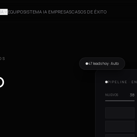
ÍA
EQUIPO
SISTEMA IA EMPRESAS
CASOS DE ÉXITO
OS
47
leads hoy · Auto
o
PIPELINE · E
38
NUEVOS