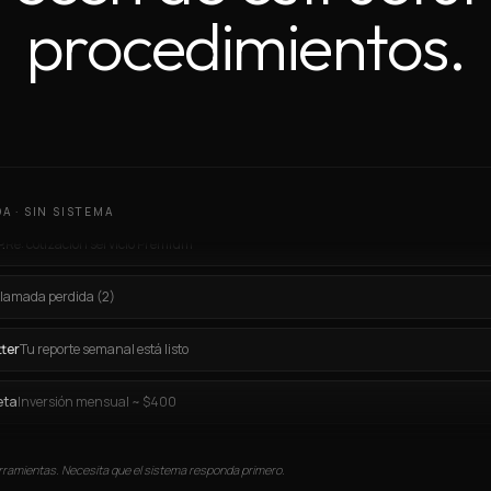
procedimientos.
M.
¿Tienen disponibilidad hoy?
.
Adjunto contrato firmado
eb
Solicita información
.
Re: cotización servicio Premium
A · SIN SISTEMA
lamada perdida (2)
ter
Tu reporte semanal está listo
eta
Inversión mensual ~ $400
 Ventas
Falta cargar 14 leads del lunes
ar
Llamar a María en 5 min
rramientas. Necesita que el sistema responda primero.