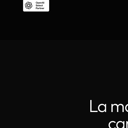
La ma
ca