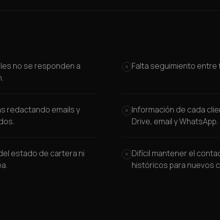
URGENTE: necesito hablar contigo
M.
¿Tienen disponibilidad hoy?
.
Adjunto contrato firmado
iales no se responden a
Falta seguimiento entre 
.
eb
Solicita información
.
Re: cotización servicio Premium
as redactando emails y
Información de cada clie
dos.
Drive, email y WhatsApp.
lamada perdida (2)
ter
Tu reporte semanal está listo
a del estado de cartera ni
Difícil mantener el conta
ea.
históricos para nuevos 
eta
Inversión mensual ~ $400
 Ventas
Falta cargar 14 leads del lunes