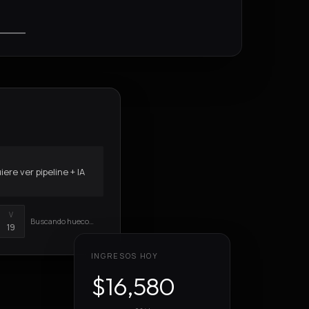
ere ver pipeline + IA
V
Buscando hueco…
19
INGRESOS HOY
$
16,580