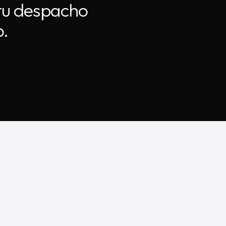
10:55
 tu despacho
o.
10:57