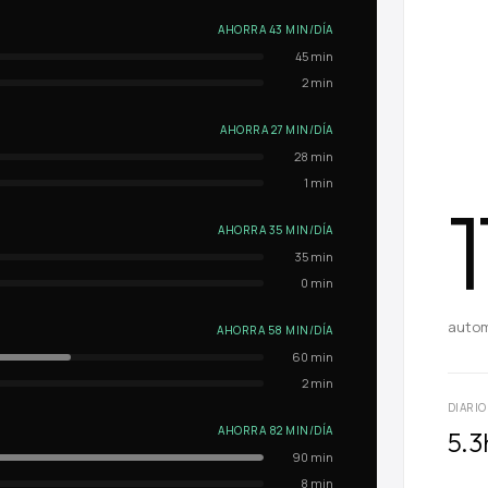
AHORRA 43 MIN/DÍA
45
min
2
min
AHORRA 27 MIN/DÍA
28
min
1
min
1
AHORRA 35 MIN/DÍA
35
min
0
min
autom
AHORRA 58 MIN/DÍA
60
min
2
min
DIARIO
AHORRA 82 MIN/DÍA
5.3
90
min
8
min