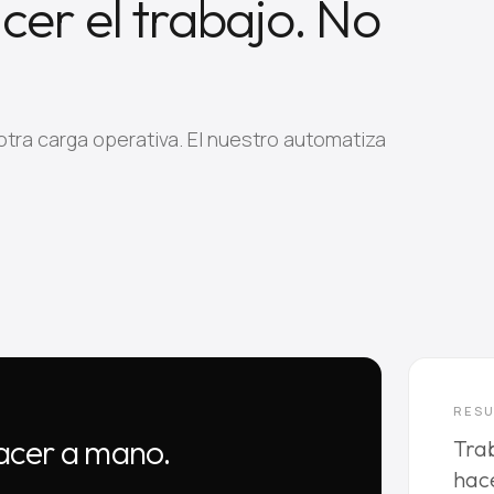
er el trabajo. No
tra carga operativa. El nuestro automatiza
RES
hacer a mano.
Trab
hac