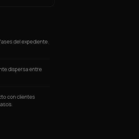
10:57
10:42
10:44
fases del expediente.
10:45
10:47
nte dispersa entre
10:48
10:50
cto con clientes
casos.
10:51
10:53