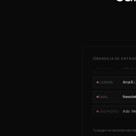
Carlos 
WHATSAPP
Laura S
EMAIL
Form w
LEAD NUEVO
Martín P
WHATSAPP
BANDEJA DE ENTRAD
Ana R.
L
LLAMADA
Newslet
EMAIL
Ads · M
LEAD NUEVO
Equipo
WHATSAPP
Calend
RECORDATORIO
Tu equipo no necesita más he