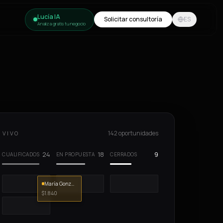
Lucía IA
Solicitar consultoría
ES
Analiza gratis tu negocio
142
oportunidades
N VIVO
24
18
9
CUALIFICADOS
EN PROPUESTA
CERRADOS
María González
$1.840