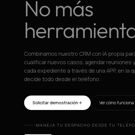
No más
herramienta
Combinamos nuestro CRM con IA propia para 
cualificar nuevos casos, agendar reuniones 
cada expediente a través de una APP, en la q
decide todo desde el teléfono.
Solicitar demostración
Ver cómo funciona
MANEJA TU DESPACHO DESDE TU TELÉFO