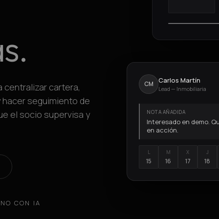
s.
Carlos Martín
CM
centralizar cartera,
Lead — Inmobiliaria
y hacer seguimiento de
ue el socio supervisa y
NOTA AÑADIDA
Interesado en demo. Qui
en acción.
L
M
X
J
15
16
17
18
NO CON IA