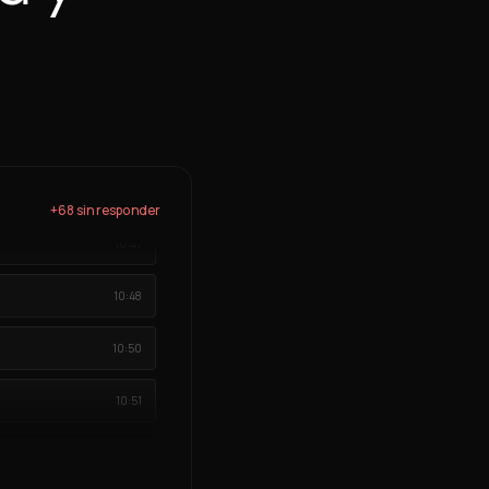
10:42
10:44
10:45
10:47
+
84
sin responder
10:48
10:50
10:51
10:53
10:55