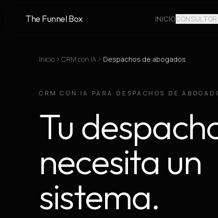
The Funnel Box
INICIO
CONSULTOR
Inicio
CRM con IA
Despachos de abogados
CRM CON IA PARA DESPACHOS DE ABOGAD
Tu despach
necesita un
sistema.