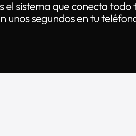
ar
Llamar a María en 5 min
 el sistema que conecta todo
n unos segundos en tu teléfon
URGENTE: necesito hablar contigo