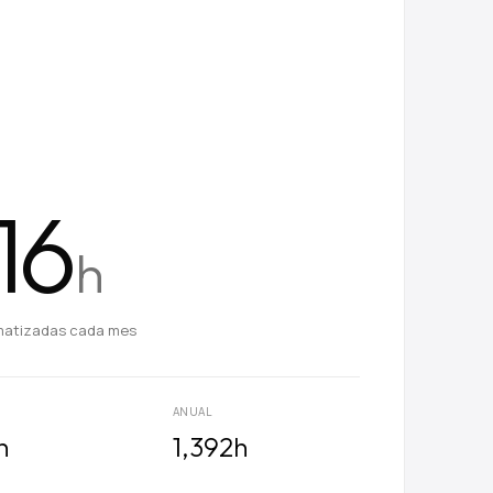
16
h
atizadas cada mes
ANUAL
h
1,392
h