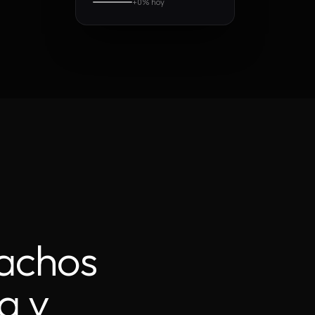
+
0
%
hoy
pachos
a y