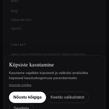
SISU
Blogi
Mapa del sitio
Spotify
KONTAKT
Valmis oma ettevõtet kasvatama? Räägi meile oma
olukorrast.
Küpsiste kasutamine
Taotle nõustamist
Kasutame vajalikke küpsiseid ja valikulisi analüütika
küpsiseid kasutuskogemuse parandamiseks.
Küpsiste poliitika
Nõustu kõigiga
Keeldu valikulistest
©
2026
The Funnel Box.
Kõik õigused kaitstud.
Juriidiline teade
Privaatsuspoliitika
Cookies
Seadista