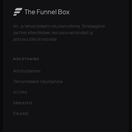
Äri- ja tehisintellekti nõustamisfirma. Strateegiline
partner ettevõtetele, kes soovivad kindlalt ja
jätkusuutlikult kasvada.
NÕUSTAMINE
Ärinõustamine
Tehisintellekti nõustamine
AI CRM
Meeskond
Edulood